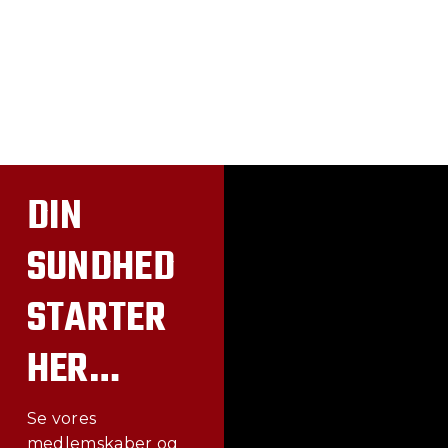
DIN
SUNDHED
STARTER
HER…
Se vores
medlemskaber og