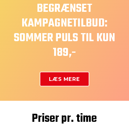
BEGRÆNSET
KAMPAGNETILBUD:
SOMMER PULS TIL KUN
189,-
LÆS MERE
Priser pr. time